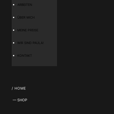
ARBEITEN
ÜBER MICH
MEINE PREISE
WIR SIND PAULA!
KONTAKT
/ HOME
— SHOP